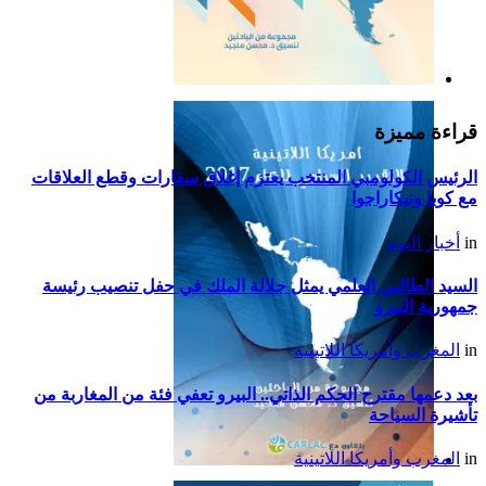
التقرير السياسي لأمريكا
اللاتينية للعام 2019
قراءة مميزة
الرئيس الكولومبي المنتخب يعتزم إغلاق سفارات وقطع العلاقات
مع كوبا ونيكاراجوا
in
أخبار اليوم
السيد الطالبي العلمي يمثل جلالة الملك في حفل تنصيب رئيسة
جمهورية البيرو
in
المغرب وأمريكا اللاتينية
بعد دعمها مقترح الحكم الذاتي.. البيرو تعفي فئة من المغاربة من
تأشيرة السياحة
in
المغرب وأمريكا اللاتينية
التقرير السياسي لأمريكا