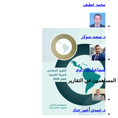
أزمة كوفيد- 19: فرصة
محمد عطيف
إضافية لدعم القوة الناعمة
للصين في أمريكا اللاتينية
د. سعيد بنبوكر
اسماعيل الرزاوي
المساهمون في التقارير
د. حمدي أعمر حداد