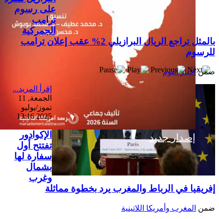
على رسوم
ترامب
الجمركية
بالمثل تراجع الريال البرازيلي 2% عقب إعلان ترامب
للرسوم
ضمن
أخبار اليوم
إقرأ المزيد...
الجمعة, 11
تموز/يوليو
2025 13:16
الإكوادور
إصدار جديد
تفتتح أول
سفارة لها
بشمال
وغرب
إفريقيا في الرباط والمغرب يرد بخطوة مماثلة
ضمن
المغرب وأمريكا اللاتينية