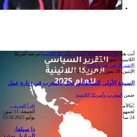
بعد خطف مادورو وحصار كوبا.. ماذا ستفعل
واشنطن بأورتيغا؟
أنت هنا:
الرئيسية
/
العالم العربي وأمريكا اللاتينية
/
مرصد أمريكا
اللاتينية - تموز/يوليو 2025
الاشتراك في خدمة RSS
الإثنين, 28 تموز/يوليو 2025 19:22
السيدة الأولى للسالفادور تحل بالمغرب في زيارة عمل
ضمن
المغرب وأمريكا اللاتينية
إقرأ المزيد...
الجمعة, 11 تموز/
يوليو 2025 13:18
دا سيلفا:
البرازيل سترد