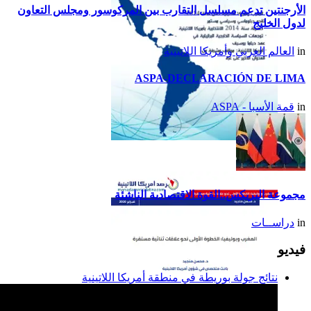
الأرجنتين تدعم مسلسل التقارب بين المركوسور ومجلس التعاون
لدول الخليج
in
العالم العربي وأمريكا اللاتينية
ASPA-DECLARACIÓN DE LIMA
in
قمة الأسبا - ASPA
تقرير أمريكا اللاتينية لسنة
2014
مجموعة البريكس..القوة الاقتصادية الناشئة
in
دراســات
فيديو
نتائج جولة بوريطة في منطقة أمريكا اللاتينية