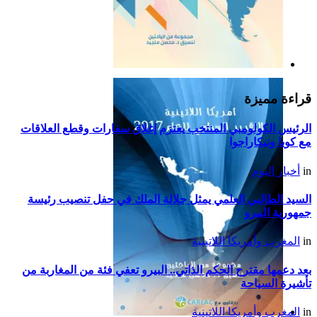
التقرير السياسي لأمريكا
اللاتينية للعام 2019
قراءة مميزة
الرئيس الكولومبي المنتخب يعتزم إغلاق سفارات وقطع العلاقات
مع كوبا ونيكاراجوا
in
أخبار اليوم
السيد الطالبي العلمي يمثل جلالة الملك في حفل تنصيب رئيسة
جمهورية البيرو
in
المغرب وأمريكا اللاتينية
بعد دعمها مقترح الحكم الذاتي.. البيرو تعفي فئة من المغاربة من
تأشيرة السياحة
in
المغرب وأمريكا اللاتينية