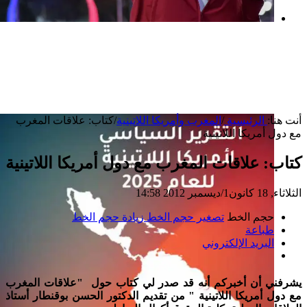
بعد خطف مادورو وحصار كوبا.. ماذا ستفعل
واشنطن بأورتيغا؟
أنت هنا:
الرئيسية
/
المغرب وأمريكا اللاتينية
/
كتاب: علاقات المغرب
مع دول أمريكا اللاتينية
كتاب: علاقات المغرب مع دول أمريكا اللاتينية
الثلاثاء, 18 كانون1/ديسمبر 2012 14:58
حجم الخط
تصغير حجم الخط
زيادة حجم الخط
طباعة
البريد الإلكتروني
يشرفني أن أخبركم أنه قد صدر لي كتاب حول "
علاقات المغرب
مع دول أمريكا اللاتينية
" من تقديم
الدكتور الحسن بوقنطار أستاذ