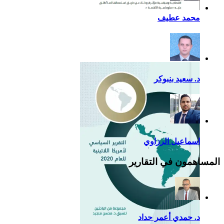
أزمة كوفيد- 19: فرصة
محمد عطيف
إضافية لدعم القوة الناعمة
للصين في أمريكا اللاتينية
د. سعيد بنبوكر
اسماعيل الرزاوي
المساهمون في التقارير
د. حمدي أعمر حداد