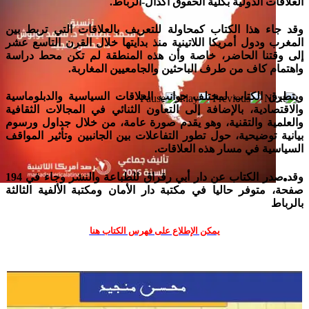
العلاقات الدولية بكلية الحقوق أكدال-الرباط
.
وقد جاء هذا الكتاب كمحاولة للتعريف بالعلاقات التي تربط بين
المغرب ودول أمريكا اللاتينية منذ بدايتها خلال القرن التاسع عشر
إلى وقتنا الحاضر، خاصة وأن هذه المنطقة لم تكن محط دراسة
واهتمام كاف من طرف الباحثين والجامعيين المغاربة.
ويتطرق الكتاب لمختلف جوانب العلاقات السياسية والدبلوماسية
والاقتصادية، بالإضافة إلى التعاون الثنائي في المجالات الثقافية
والعلمية والتقنية، وهو يقدم صورة عامة، من خلال جداول ورسوم
بيانية توضيحية، حول تطور التفاعلات بين الجانبين وتأثير المواقف
السياسية في مسار هذه العلاقات.
وقد صدر الكتاب عن دار أبي رقراق للطباعة والنشر وجاء في 194
صفحة، متوفر حاليا في مكتبة دار الأمان ومكتبة الألفية الثالثة
إصدار جديد
بالرباط
يمكن الإطلاع على فهرس الكتاب
هنا