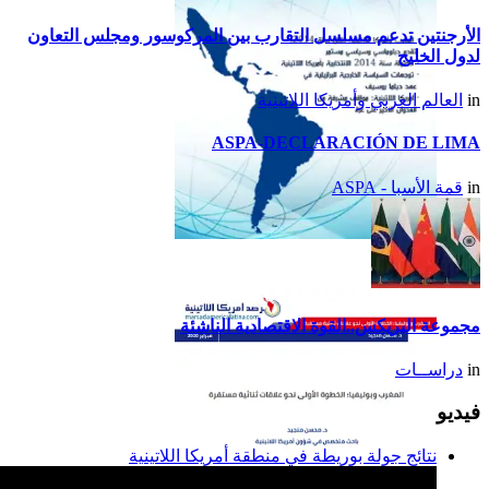
الأرجنتين تدعم مسلسل التقارب بين المركوسور ومجلس التعاون
لدول الخليج
in
العالم العربي وأمريكا اللاتينية
ASPA-DECLARACIÓN DE LIMA
in
قمة الأسبا - ASPA
تقرير أمريكا اللاتينية لسنة
2014
مجموعة البريكس..القوة الاقتصادية الناشئة
in
دراســات
فيديو
نتائج جولة بوريطة في منطقة أمريكا اللاتينية