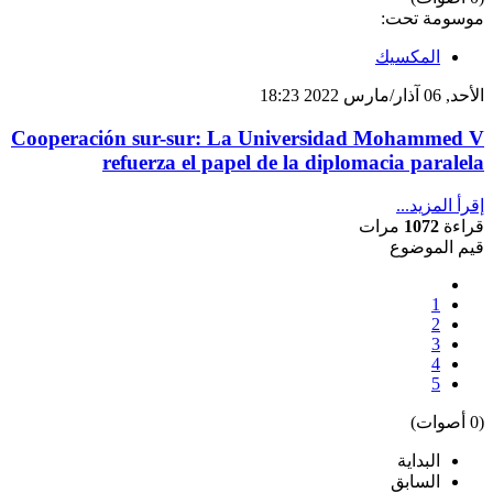
موسومة تحت:
المكسيك
الأحد, 06 آذار/مارس 2022 18:23
Cooperación sur-sur: La Universidad Mohammed V
refuerza el papel de la diplomacia paralela
إقرأ المزيد...
قراءة
1072
مرات
قيم الموضوع
1
2
3
4
5
(0 أصوات)
البداية
السابق