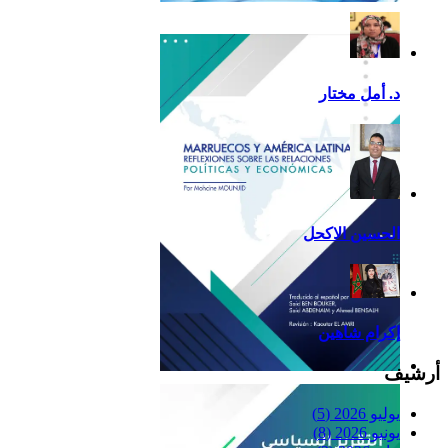
تقرير أمريكا اللاتينية لسنة
2013
د. أمل مختار
الحسين الاكحل
إكرام شاهين
أرشيف
Reflexiones
يوليو 2026
(5)
يونيو 2026
(8)