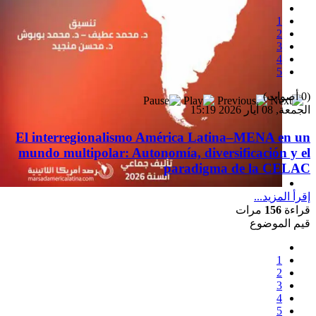
1
2
3
4
5
(0 أصوات)
الجمعة, 08 أيار 2026 15:19
El interregionalismo América Latina–MENA en un
mundo multipolar: Autonomía, diversificación y el
paradigma de la CELAC
إقرأ المزيد...
إصدار جديد
قراءة
156
مرات
قيم الموضوع
1
2
3
4
5