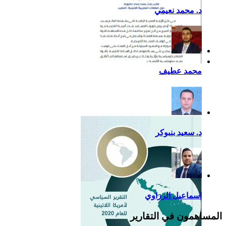
د. محمد نعيمي
أزمة كوفيد- 19: فرصة
محمد عطيف
إضافية لدعم القوة الناعمة
للصين في أمريكا اللاتينية
د. سعيد بنبوكر
اسماعيل الرزاوي
المساهمون في التقارير