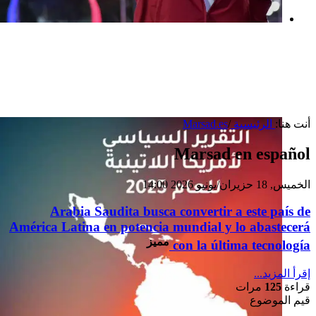
بعد خطف مادورو وحصار كوبا.. ماذا ستفعل
واشنطن بأورتيغا؟
أنت هنا:
الرئيسية
/
Marsad.es
Marsad en español
الخميس, 18 حزيران/يونيو 2026 14:00
Arabia Saudita busca convertir a este país de
América Latina en potencia mundial y lo abastecerá
مميز
con la última tecnología
إقرأ المزيد...
قراءة
125
مرات
قيم الموضوع