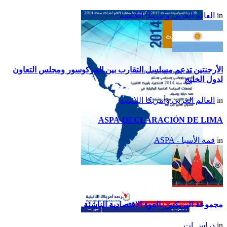
تقرير أمريكا اللاتينية لسنة
in
العالم العربي وأمريكا اللاتينية
2015
الأرجنتين تدعم مسلسل التقارب بين المركوسور ومجلس التعاون
لدول الخليج
in
العالم العربي وأمريكا اللاتينية
ASPA-DECLARACIÓN DE LIMA
in
قمة الأسبا - ASPA
تقرير أمريكا اللاتينية لسنة
2014
مجموعة البريكس..القوة الاقتصادية الناشئة
in
دراســات