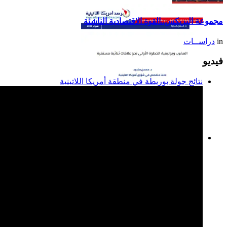
2014
مجموعة البريكس..القوة الاقتصادية الناشئة
in
دراســات
فيديو
نتائج جولة بوريطة في منطقة أمريكا اللاتينية
المغرب وبوليفيا: الخطوة
الأولى نحو علاقات ثنائية
مستقرة