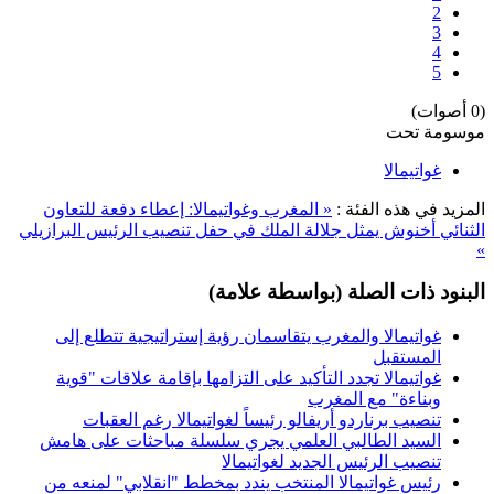
2
3
4
5
(0 أصوات)
موسومة تحت
غواتيمالا
المزيد في هذه الفئة :
« المغرب وغواتيمالا: إعطاء دفعة للتعاون
الثنائي
أخنوش يمثل جلالة الملك في حفل تنصيب الرئيس البرازيلي
»
البنود ذات الصلة (بواسطة علامة)
غواتيمالا والمغرب يتقاسمان رؤية إستراتيجية تتطلع إلى
المستقبل
غواتيمالا تجدد التأكيد على التزامها بإقامة علاقات "قوية
وبناءة" مع المغرب
تنصيب برناردو أريفالو رئيساً لغواتيمالا رغم العقبات
السيد الطالبي العلمي يجري سلسلة مباحثات على هامش
تنصيب الرئيس الجديد لغواتيمالا
رئيس غواتيمالا المنتخب يندد بمخطط "انقلابي" لمنعه من