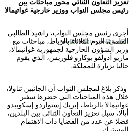
بعد خطف مادورو وحصار كوبا.. ماذا ستفعل
تعزيز التعاون الثنائي محور مباحثات بين
واشنطن بأورتيغا؟
رئيس مجلس النواب ووزير خارجية غواتيمالا
أجرى رئيس مجلس النواب، راشيد الطالبي
العلمي، اليوم الثلاثاء بالرباط، مباحثات مع
وزير الشؤون الخارجية لجمهورية غواتيمالا،
ماريو أدولفو بوكارو فلوريس، الذي يقوم
حاليا بزيارة للمملكة.
وذكر بلاغ لمجلس النواب أن الجانبين تناولا،
خلال هذه المباحثات التي حضرها سفير
غواتيمالا بالرباط، إيريك إستواردو إسكوبيدو
أيالا، سبل تعزيز التعاون الثنائي بين البلدين،
فضلا عن عدد من القضايا ذات الاهتمام
المشترك.