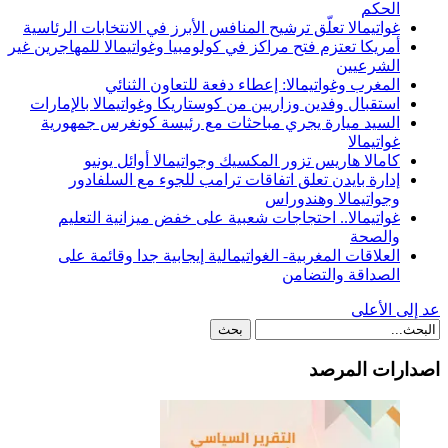
الحكم
غواتيمالا تعلّق ترشيح المنافس الأبرز في الانتخابات الرئاسية
أمريكا تعتزم فتح مراكز في كولومبيا وغواتيمالا للمهاجرين غير
الشرعيين
المغرب وغواتيمالا: إعطاء دفعة للتعاون الثنائي
استقبال وفدين وزاريين من كوستاريكا وغواتيمالا بالإمارات
السيد ميارة يجري مباحثات مع رئيسة كونغرس جمهورية
غواتيمالا
كامالا هاريس تزور المكسيك وجواتيمالا أوائل يونيو
إدارة بايدن تعلق اتفاقات ترامب للجوء مع السلفادور
وجواتيمالا وهندوراس
غواتيمالا.. احتجاجات شعبية على خفض ميزانية التعليم
والصحة
العلاقات المغربية- الغواتيمالية إيجابية جدا وقائمة على
الصداقة والتضامن
عد إلى الأعلى
اصدارات المرصد