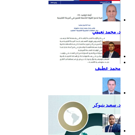
د. محمد نعيمي
أزمة كوفيد- 19: فرصة
محمد عطيف
إضافية لدعم القوة الناعمة
للصين في أمريكا اللاتينية
د. سعيد بنبوكر