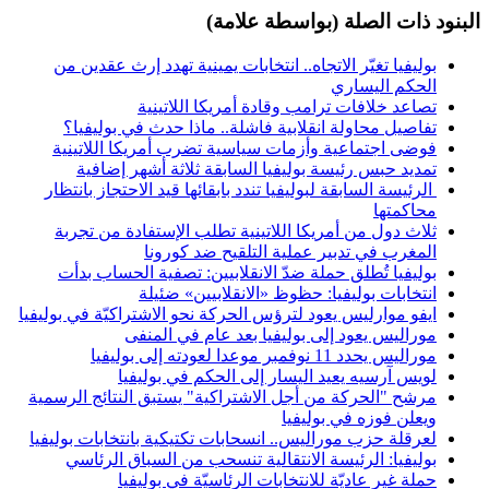
البنود ذات الصلة (بواسطة علامة)
بوليفيا تغيّر الاتجاه.. انتخابات يمينية تهدد إرث عقدين من
الحكم اليساري
تصاعد خلافات ترامب وقادة أمريكا اللاتينية
تفاصيل محاولة انقلابية فاشلة.. ماذا حدث في بوليفيا؟
فوضى اجتماعية وأزمات سياسية تضرب أمريكا اللاتينية
تمديد حبس رئيسة بوليفيا السابقة ثلاثة أشهر إضافية
الرئيسة السابقة لبوليفيا تندد بابقائها قيد الاحتجاز بانتظار
محاكمتها
ثلاث دول من أمريكا اللاتينية تطلب الإستفادة من تجربة
المغرب في تدبير عملية التلقيح ضد كورونا
بوليفيا تُطلق حملة ضدّ الانقلابيين: تصفية الحساب بدأت
انتخابات بوليفيا: حظوظ «الانقلابيين» ضئيلة
ايفو موارليس يعود لترؤس الحركة نحو الاشتراكيّة في بوليفيا
موراليس يعود إلى بوليفيا بعد عام في المنفى
موراليس يحدد 11 نوفمبر موعدا لعودته إلى بوليفيا
لويس آرسيه يعيد اليسار إلى الحكم في بوليفيا
مرشح "الحركة من أجل الاشتراكية" يستبق النتائج الرسمية
ويعلن فوزه في بوليفيا
لعرقلة حزب موراليس.. انسحابات تكتيكية بانتخابات بوليفيا
بوليفيا: الرئيسة الانتقالية تنسحب من السباق الرئاسي
حملة غير عاديّة للانتخابات الرئاسيّة في بوليفيا