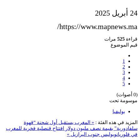
24 أبريل 2025
https://www.mapnews.ma/
قراءة
525
مرات
قيم الموضوع
1
2
3
4
5
(0 أصوات)
موسومة تحت
بوليفيا
المزيد في هذه الفئة :
« المغرب يستقبل أول شحنة “قهوة
سلفادورية” بقيمة نصف مليون دولار
افتتاح قنصلية فخرية للمغرب
في فلوريانوبوليس جنوب البرازيل »