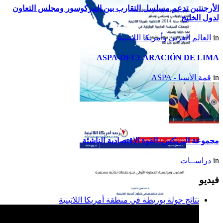
الأرجنتين تدعم مسلسل التقارب بين المركوسور ومجلس التعاون
لدول الخليج
in
العالم العربي وأمريكا اللاتينية
ASPA-DECLARACIÓN DE LIMA
in
قمة الأسبا - ASPA
تقرير أمريكا اللاتينية لسنة
2014
مجموعة البريكس..القوة الاقتصادية الناشئة
in
دراســات
فيديو
نتائج جولة بوريطة في منطقة أمريكا اللاتينية