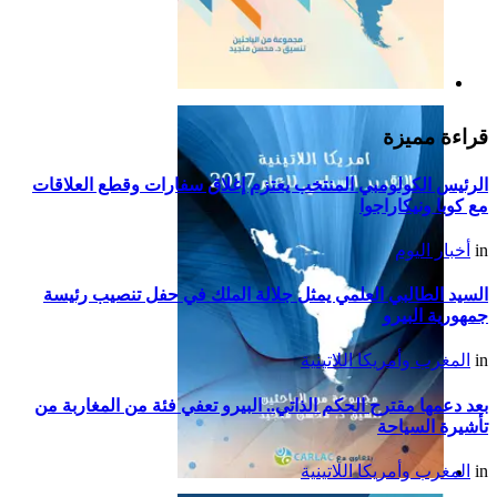
التقرير السياسي لأمريكا
اللاتينية للعام 2019
قراءة مميزة
الرئيس الكولومبي المنتخب يعتزم إغلاق سفارات وقطع العلاقات
مع كوبا ونيكاراجوا
in
أخبار اليوم
السيد الطالبي العلمي يمثل جلالة الملك في حفل تنصيب رئيسة
جمهورية البيرو
in
المغرب وأمريكا اللاتينية
بعد دعمها مقترح الحكم الذاتي.. البيرو تعفي فئة من المغاربة من
تأشيرة السياحة
in
المغرب وأمريكا اللاتينية
التقرير السياسي لأمريكا