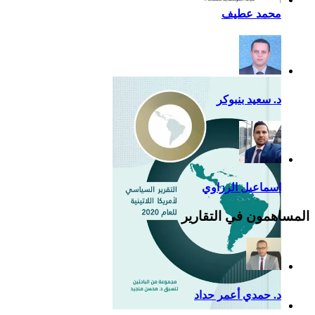
أزمة كوفيد- 19: فرصة
محمد عطيف
إضافية لدعم القوة الناعمة
للصين في أمريكا اللاتينية
د. سعيد بنبوكر
اسماعيل الرزاوي
المساهمون في التقارير
د. حمدي أعمر حداد