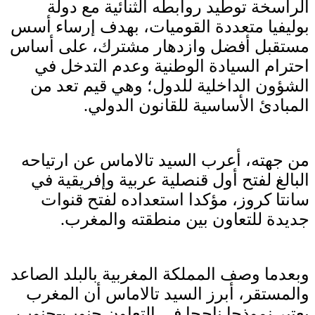
الراسخة توطيد روابطه الثنائية مع دولة
بوليفيا متعددة القوميات، بهدف إرساء أسس
مستقبل أفضل وازدهار مشترك، على أساس
احترام السيادة الوطنية وعدم التدخل في
الشؤون الداخلية للدول؛ وهي قيم تعد من
المبادئ الأساسية للقانون الدولي.
من جهته، أعرب السيد تالاماس عن ارتياحه
البالغ لفتح أول قنصلية عربية وإفريقية في
سانتا كروز، مؤكدا استعداده لفتح قنوات
جديدة للتعاون بين منطقته والمغرب.
وبعدما وصف المملكة المغربية بالبلد الصاعد
والمستقر، أبرز السيد تالاماس أن المغرب
يعتبر نموذجا ناجحا في التعاون جنوب-جنوب،