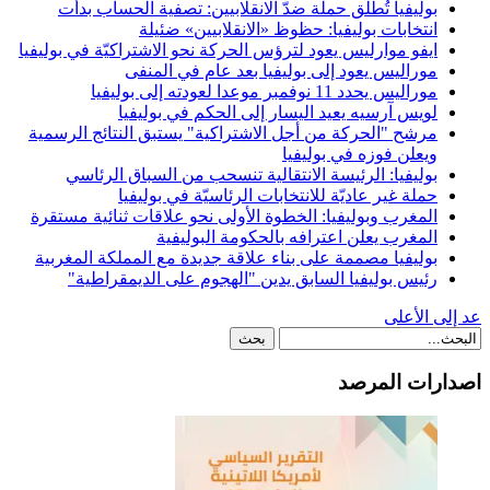
بوليفيا تُطلق حملة ضدّ الانقلابيين: تصفية الحساب بدأت
انتخابات بوليفيا: حظوظ «الانقلابيين» ضئيلة
ايفو موارليس يعود لترؤس الحركة نحو الاشتراكيّة في بوليفيا
موراليس يعود إلى بوليفيا بعد عام في المنفى
موراليس يحدد 11 نوفمبر موعدا لعودته إلى بوليفيا
لويس آرسيه يعيد اليسار إلى الحكم في بوليفيا
مرشح "الحركة من أجل الاشتراكية" يستبق النتائج الرسمية
ويعلن فوزه في بوليفيا
بوليفيا: الرئيسة الانتقالية تنسحب من السباق الرئاسي
حملة غير عاديّة للانتخابات الرئاسيّة في بوليفيا
المغرب وبوليفيا: الخطوة الأولى نحو علاقات ثنائية مستقرة
المغرب يعلن اعترافه بالحكومة البوليفية
بوليفيا مصممة على بناء علاقة جديدة مع المملكة المغربية
رئيس بوليفيا السابق يدين "الهجوم على الديمقراطية"
عد إلى الأعلى
اصدارات المرصد