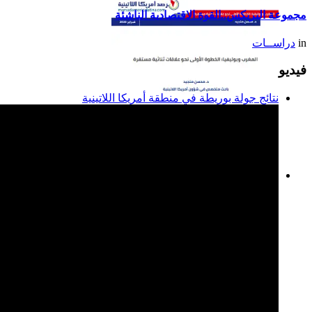
مجموعة البريكس..القوة الاقتصادية الناشئة
in
دراســات
فيديو
نتائج جولة بوريطة في منطقة أمريكا اللاتينية
المغرب وبوليفيا: الخطوة
الأولى نحو علاقات ثنائية
مستقرة