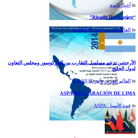
in
أخبار اليوم
“Riyadh Declaration”
تقرير أمريكا اللاتينية لسنة
in
العالم العربي وأمريكا اللاتينية
2015
الأرجنتين تدعم مسلسل التقارب بين المركوسور ومجلس التعاون
لدول الخليج
in
العالم العربي وأمريكا اللاتينية
ASPA-DECLARACIÓN DE LIMA
in
قمة الأسبا - ASPA
تقرير أمريكا اللاتينية لسنة
2014