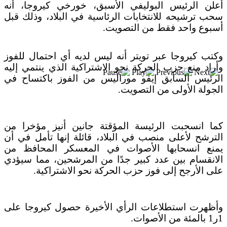
بعد خطف مادورو وحصار كوبا.. ماذا ستفعل
أعلن الرئيس البوليفي الأسبق، خورخي كيروجا، أنه
واشنطن بأورتيغا؟
سحب ترشيحه للانتخابات الرئاسية في البلاد، وذلك قبل
أسبوع واحد فقط من التصويت.
وكتب كيروجا عبر تويتر أنه ليس لديه أي احتمال للفوز
وأراد منع حزب الحركة نحو الاشتراكية الذي ينتمي إليه
الرئيس السابق إيفو موراليس من الفوز باكتساح في
الجولة الأولى من التصويت.
كما انسحبت الرئيسة المؤقتة جانين أنيز مؤخرا من
الترشح لأعلى منصب في البلاد، قائلة إنها تأمل في أن
يمنع انسحابها الأصوات في المعسكر المحافظ من
الانقسام بين عدد كبير جدًا من المرشحين، مما سيؤدي
على الأرجح إلى فوز حزب الحركة نحو الاشتراكية.
وأظهرت استطلاعات الرأي الأخيرة حصول كيروجا على
1ر1 بالمئة من الأصوات.