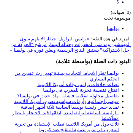
5
(0 أصوات)
موسومة تحت
بوليفيا
المزيد في هذه الفئة :
« رئيس البرازيل: جيفارا لا يلهم سوى
المهمشين ومدمنى المخدرات وحثالة اليسار
مرشح "الحركة من
أجل الاشتراكية" يستبق النتائج الرسمية ويعلن فوزه في بوليفيا »
البنود ذات الصلة (بواسطة علامة)
بوليفيا تغيّر الاتجاه.. انتخابات يمينية تهدد إرث عقدين من
الحكم اليساري
تصاعد خلافات ترامب وقادة أمريكا اللاتينية
افتتاح قنصلية فخرية للمغرب في بوليفيا
تفاصيل محاولة انقلابية فاشلة.. ماذا حدث في بوليفيا؟
فوضى اجتماعية وأزمات سياسية تضرب أمريكا اللاتينية
تمديد حبس رئيسة بوليفيا السابقة ثلاثة أشهر إضافية
الرئيسة السابقة لبوليفيا تندد بابقائها قيد الاحتجاز بانتظار
محاكمتها
ثلاث دول من أمريكا اللاتينية تطلب الإستفادة من تجربة
المغرب في تدبير عملية التلقيح ضد كورونا