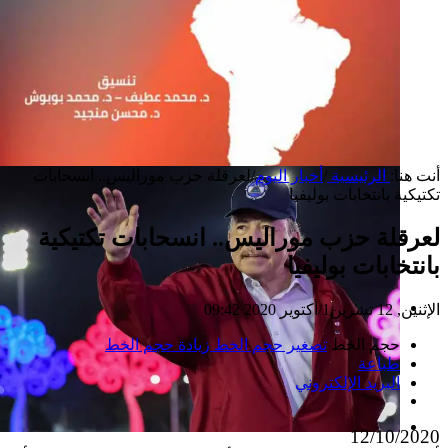
أنت هنا:
الرئيسية
/
أخبار اليوم
/
لعرقلة حزب موراليس.. انسحابات
تكتيكية بانتخابات بوليفيا
لعرقلة حزب موراليس.. انسحابات تكتيكية
بانتخابات بوليفيا
الإثنين, 12 تشرين1/أكتوير 2020 09:42
إصدار جديد
حجم الخط
تصغير حجم الخط
زيادة حجم الخط
طباعة
البريد الإلكتروني
12/10/2020