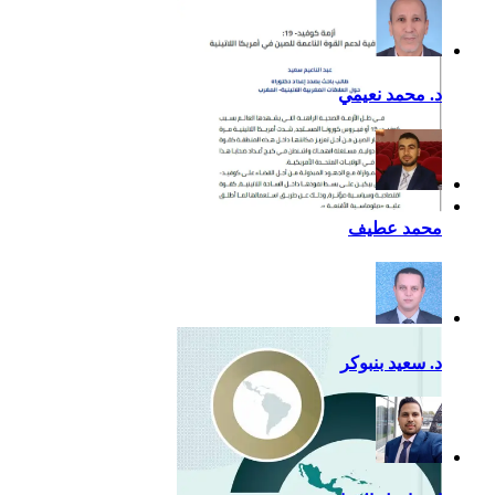
د. محمد نعيمي
أزمة كوفيد- 19: فرصة
محمد عطيف
إضافية لدعم القوة الناعمة
للصين في أمريكا اللاتينية
د. سعيد بنبوكر