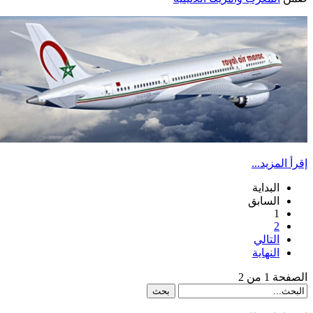
إقرأ المزيد...
البداية
السابق
1
2
التالي
النهاية
الصفحة 1 من 2