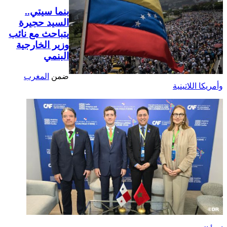
بنما سيتي..
السيد حجيرة
يتباحث مع نائب
وزير الخارجية
البنمي
ضمن
المغرب
وأمريكا اللاتينية