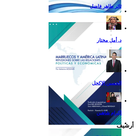
ثائر طاهر فاضل
تقرير أمريكا اللاتينية لسنة
2013
د. أمل مختار
الحسين الاكحل
إكرام شاهين
أرشيف
Reflexiones