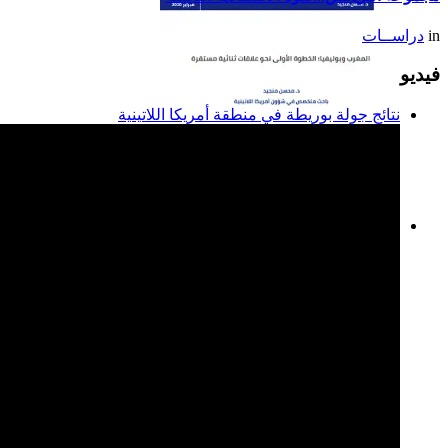
in
دراســات
فيديو
نتائج جولة بوريطة في منطقة أمريكا اللاتينية
المغرب وبوليفيا: الخطوة
الأولى نحو علاقات ثنائية
مستقرة