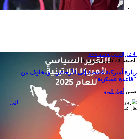
بعد خطف مادورو وحصار كوبا.. ماذا ستفعل
واشنطن بأورتيغا؟
الاشتراك في خدمة RSS
الجمعة, 30 كانون2/يناير 2026 13:27
زيارة أميركية غامضة إلى الأرجنتين.. ومخاوف من
"قاعدة عسكرية"
ضمن
أخبار اليوم
إقرأ