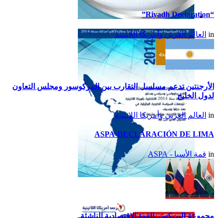
“Riyadh Declaration”
تقرير أمريكا اللاتينية لسنة
in
العالم العربي وأمريكا اللاتينية
2015
الأرجنتين تدعم مسلسل التقارب بين المركوسور ومجلس التعاون
لدول الخليج
in
العالم العربي وأمريكا اللاتينية
ASPA-DECLARACIÓN DE LIMA
in
قمة الأسبا - ASPA
تقرير أمريكا اللاتينية لسنة
2014
مجموعة البريكس..القوة الاقتصادية الناشئة