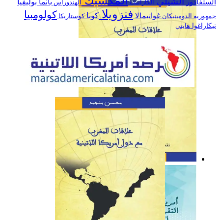
المكسيك
الشيلي
السلفادور
بانما
بوليفيا
الكاراييب
الهندوراس
اللاتينية خلال سنة 2019
فنزويلا
كولومبيا
كوبا
غواتيمالا
جمهورية الدومينيكان
كوستاريكا
نيكاراغوا
هايتي
كتاب: علاقات المغرب مع
دول أمريكا اللاتينية