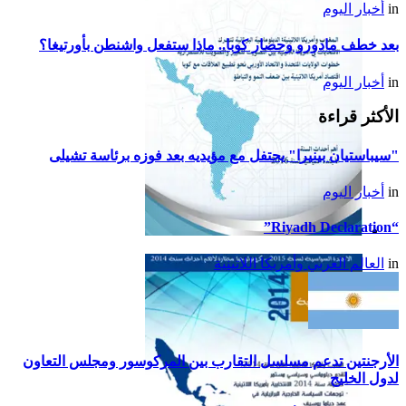
in
أخبار اليوم
بعد خطف مادورو وحصار كوبا.. ماذا ستفعل واشنطن بأورتيغا؟
in
أخبار اليوم
الأكثر قراءة
"سيباستيان بينيرا" يحتفل مع مؤيديه بعد فوزه برئاسة تشيلى
in
أخبار اليوم
“Riyadh Declaration”
تقرير أمريكا اللاتينية لسنة
in
العالم العربي وأمريكا اللاتينية
2015
الأرجنتين تدعم مسلسل التقارب بين المركوسور ومجلس التعاون
لدول الخليج