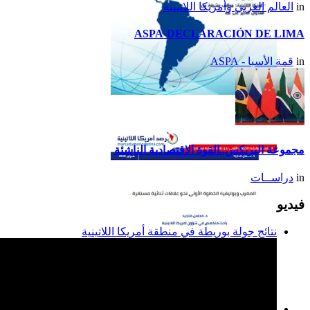
in
العالم العربي وأمريكا اللاتينية
ASPA-DECLARACIÓN DE LIMA
in
قمة الأسبا - ASPA
تقرير أمريكا اللاتينية لسنة
2014
مجموعة البريكس..القوة الاقتصادية الناشئة
in
دراســات
فيديو
نتائج جولة بوريطة في منطقة أمريكا اللاتينية