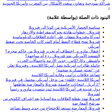
شراكة نموذجية وتعاون متعدد الأشكال بين المغرب وأمريكا الجنوبية
»
البنود ذات الصلة (بواسطة علامة)
سياسة الحصار الأمريكية من كوبا إلى فنزويلا
فنزويلا... خطوات هادئة نحو الديمقراطية والازدهار
أميركا وفنزويلا تتفقان على إعادة العلاقات الدبلوماسية
فنزويلا تفتح قطاع النفط أمام الشركات الخاصة تحت ضغط
أمريكي
اعتقال مادورو.. اختطاف أم تحرير فنزويلا من حاكم مجرم؟
التصعيد الأمريكي ضد فنزويلا.. ردع أم مواجهة؟
واشنطن وكاراكاس.. جذور الأزمة واحتمالات الحرب
حاملة طائرات أمريكية تصل أمريكا اللاتينية.. وفنزويلا تعلن
عن "تعبئة عسكرية ضخمة"
تصاعد خلافات ترامب وقادة أمريكا اللاتينية
أمريكا اللاتينية «قلقة» من تدخل أمريكي محتمل في فنزويلا
27 أبريل.. انتخابات حاسمة بفنزويلا والمعارضة تقاطعها
دول عديدة في أمريكا اللاتينية تندد بتنصيب مادورو رئيساً
لفنزويلا
فنزويلا تهدد بقطع العلاقات مع إسبانيا بعد اعتراف الكونجرس
بمرشح المعارضة
فنزويلا: المعارضة تستعد للاحتجاج من جديد وسط تصاعد