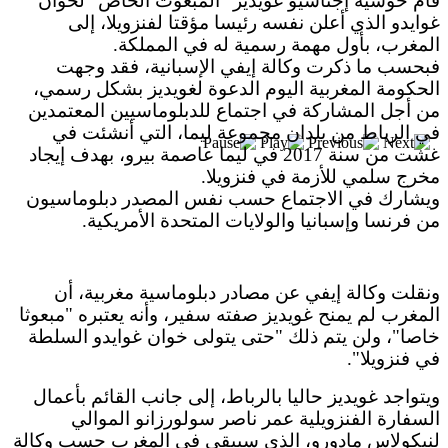
بعد خطف مادورو وحصار كوبا.. ماذا ستفعل
قام خوسيه إجناسيو غويديز "المبعوث الخاص" لخوان
غوايدو الذي أعلن نفسه رئيسا مؤقتا لفنزويلا، إلى
واشنطن بأورتيغا؟
المغرب، بأول مهمة رسمية له في المملكة.
فبحسب ما ذكرت وكالة إيفي الإسبانية، فقد وجهت
الحكومة المغربية اليوم الدعوة لغويديز بشكل رسمي،
من أجل المشاركة في اجتماع للدبلوماسيين المعتمدين
في الرباط من بلدان مجموعة ليما، التي أنشئت في
غشت من سنة 2017 في ليما عاصمة بيرو، بهدف إيجاد
مخرج سلمي للأزمة في فنزويلا.
ويشارك في الاجتماع حسب نفس المصدر دبلوماسيون
من فرنسا وإسبانيا والولايات المتحدة الأمريكية.
ونقلت وكالة إيفي عن مصادر دبلوماسية مغربية، أن
المغرب لم يمنح غويديز صفته سفير، وأنه يعتبره "مبعوثا
خاصا"، ولن يتم ذلك "حتى يتولى خوان غوايدو السلطة
في فنزويلا".
ويتواجد غويديز حاليا بالرباط، إلى جانب القائم بأعمال
السفارة الفنزويلية عمر ناصر سولورزانو الموالي
لنيكولاس مادورو، الذي سيبقى في المغرب حسب وكالة