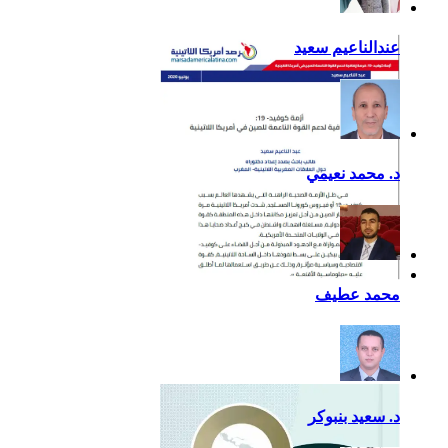
عندالناعيم سعيد
د. محمد نعيمي
أزمة كوفيد- 19: فرصة
محمد عطيف
إضافية لدعم القوة الناعمة
للصين في أمريكا اللاتينية
د. سعيد بنبوكر