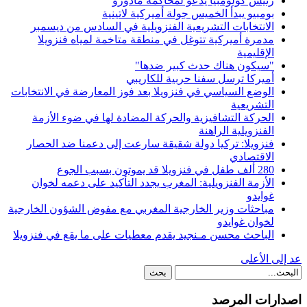
رئيس كولومبيا يدعو لمحاكمة مادورو
بومبيو يبدأ الخميس جولة أميركية لاتينية
الانتخابات التشريعية الفنزويلية في السادس من ديسمبر
مدمرة أميركية تتوغل في منطقة متاخمة لمياه فنزويلا
الإقليمية
"سيكون هناك حدث كبير ضدها"
أميركا ترسل سفنا حربية للكاريبي
الوضع السياسي في فنزويلا بعد فوز المعارضة في الانتخابات
التشريعية
الحركة التشافيزية والحركة المضادة لها في ضوء الأزمة
الفنزويلية الراهنة
فنزويلا: تركيا دولة شقيقة سارعت إلى دعمنا ضد الحصار
الاقتصادي
280 ألف طفل في فنزويلا قد يموتون بسبب الجوع
الأزمة الفنزويلية: المغرب يجدد التأكيد على دعمه لخوان
غوايدو
مباحثات وزير الخارجية المغربي مع مفوض الشؤون الخارجية
لخوان غوايدو
الباحث محسن مـنجيد يقدم معطيات على ما يقع في فنزويلا
عد إلى الأعلى
اصدارات المرصد