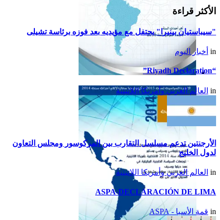
الأكثر قراءة
"سيباستيان بينيرا" يحتفل مع مؤيديه بعد فوزه برئاسة تشيلى
in
أخبار اليوم
“Riyadh Declaration”
تقرير أمريكا اللاتينية لسنة
in
العالم العربي وأمريكا اللاتينية
2015
الأرجنتين تدعم مسلسل التقارب بين المركوسور ومجلس التعاون
لدول الخليج
in
العالم العربي وأمريكا اللاتينية
ASPA-DECLARACIÓN DE LIMA
in
قمة الأسبا - ASPA