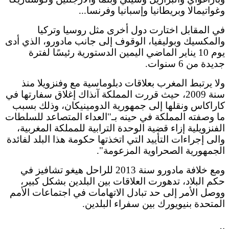
وغواتيمالا وبريطانيا وإسبانيا وفرنسا...
في المقابل اختارت دول أخرى مثل روسيا وتركيا
والمكسيك وبوليفيا، الوقوف إلى جانب مادورو، الذي أدى
يوم 10 يناير الماضي اليمين الدستورية رئيسًا لفترة
جديدة من 6 سنوات.
ولا يرتبط المغرب بعلاقات دبلوماسية مع وفنزويلا منذ
سنة 2009، حيث قررت المملكة آنذاك إغلاق سفارتها في
كاراكاس ونقلها إلى جمهورية الدومينيكان، وذلك بسبب
ما وصفته المملكة في حينه بـ"العداء المتصاعد للسلطات
الفنزويلية إزاء قضية الوحدة الترابية للمملكة المغربية،
والى إجراءات التأييد التي اتخذتها حكومة هذا البلد لفائدة
الجمهورية الصحراوية المزعومة".
ومع خلافة مادورو سنة 2013 للراحل هيغو تشافيز في
حكم البلاد، تدهورت العلاقات بين البلدين بشكل كبير،
ووصل الأمر إلى حد تبادل الاتهامات في اجتماعات الأمم
المتحدة بنيويورك بين سفراء البلدين.