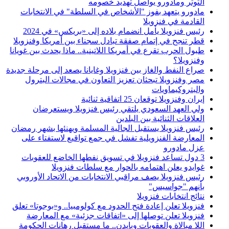
التوتر ومادورو يواصل تهديد خصومه
مادورو يتعهد بفوز "الأشخاص في السلطة" في الانتخابات
القادمة في فنزويلا
رئيس فنزويلا يأمل انضمام بلاده إلى «بريكس» في 2024
قطر تنجح في إتمام صفقة تبادل سجناء بين أمريكا وفنزويلا
طبول الحرب تقرع في أمريكا اللاتينية.. ماذا يحدث بين غويانا
وفنزويلا؟
صراع النفط والغاز بين فنزويلا وغايانا يصعد إلى مرحلة جديدة
مصر وفنزويلا تبحثان تعزيز التعاون في مجالات البترول
والبتروكيماويات
إيران وفنزويلا توقعان 25 اتفاقية ثنائية
ولي العهد السعودي يلتقي رئيس فنزويلا ويستعرضان
العلاقات الثنائية بين البلدين
رئيس فنزويلا يستقبل الجالية المسلمة ويهنئها بشهر رمضان
المعارضة الفنزويلية تفشل في جمع تواقيع لاستفتاء على
عزل مادورو
3 دول تساعد فنزويلا في تسويق نفطها الخاضع للعقوبات
غوايدو يعلن اهتمامه بالحوار مع سلطات فنزويلا
رئيس فنزويلا يصف مراقبي الانتخابات من الاتحاد الأوروبي
بأنهم "جواسيس"
نتائج انتخابات فنزويلا
فنزويلا تعلن إعادة فتح الحدود مع كولومبيا.. و«بوجوتا» تعلق
فنزويلا تعلن توصلها إلى «اتفاقات جزئية» مع المعارضة
اللا مبالاة والعقوبات وبايدن.. ما مستقبل رهانات الحكومة