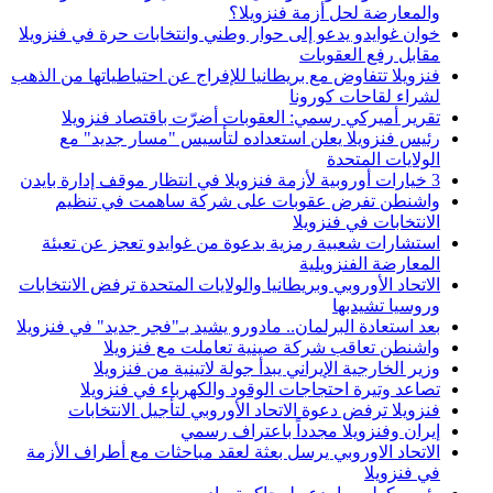
والمعارضة لحل أزمة فنزويلا؟
خوان غوايدو يدعو إلى حوار وطني وانتخابات حرة في فنزويلا
مقابل رفع العقوبات
فنزويلا تتفاوض مع بريطانيا للإفراج عن احتياطياتها من الذهب
لشراء لقاحات كورونا
تقرير أميركي رسمي: العقوبات أضرّت باقتصاد فنزويلا
رئيس فنزويلا يعلن استعداده لتأسيس "مسار جديد" مع
الولايات المتحدة
3 خيارات أوروبية لأزمة فنزويلا في انتظار موقف إدارة بايدن
واشنطن تفرض عقوبات على شركة ساهمت في تنظيم
الانتخابات في فنزويلا
استشارات شعبية رمزية بدعوة من غوايدو تعجز عن تعبئة
المعارضة الفنزويلية
الاتحاد الأوروبي وبريطانيا والولايات المتحدة ترفض الانتخابات
وروسيا تشيدبها
بعد استعادة البرلمان.. مادورو يشيد بـ"فجر جديد" في فنزويلا
واشنطن تعاقب شركة صينية تعاملت مع فنزويلا
وزير الخارجية الإيراني يبدأ جولة لاتينية من فنزويلا
تصاعد وتيرة احتجاجات الوقود والكهرباء في فنزويلا
فنزويلا ترفض دعوة الاتحاد الأوروبي لتأجيل الانتخابات
إيران وفنزويلا مجدداً باعتراف رسمي
الاتحاد الاوروبي يرسل بعثة لعقد مباحثات مع أطراف الأزمة
في فنزويلا