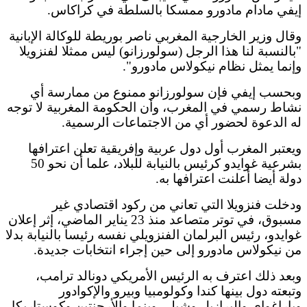
إيفي مادام مادورو ممسكا بالسلطة في كراكاس.
وقال وزير الخارجية المغربي ناصر بوريطة للوكالة الإبانية
"بالنسبة لنا هذا الرجل (سولورزانو) ليس ممثلا لفنزويلا
وإنما يمثل نظام نيكولاس مادورو".
وبحسب إيفي فإن سولورزانو ممنوع من ممارسة أي
نشاط رسمي في المغرب، وأن الحكومة المغربية لا توجه
له الدعوة لحضور أي من الاجتماعات الرسمية.
ويعتبر المغرب أول دول عربية وإفريقية تعلن اعترافها
بشرعية غوايدو كرئيس بالنيابة للبلاد، علما أن نحو 50
دولة أيضا أعلنت اعترافها به.
ودخلت فنزويلا التي تعاني من ركود اقتصادي غير
مسبوق، في توتر متصاعد منذ 23 يناير الماضي، إثر إعلان
غوايدو، رئيس البرلمان الفنزويلي نفسه رئيسا بالنيابة بدلا
من نيكولاس مادورو إلى حين إجراء انتخابات جديدة.
وبعد ذلك اعترف به الرئيس الأمريكي دونالد ترامب،
وتبعته دول بينها كندا وكولومبيا وبيرو والإكوادور
وباراغواي والبرازيل وشيلي وبنما والأرجنتين وكوستاريكا