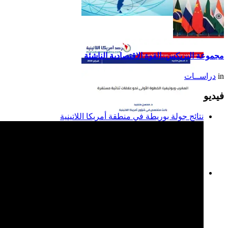
تقرير أمريكا اللاتينية لسنة
2014
مجموعة البريكس..القوة الاقتصادية الناشئة
in
دراســات
فيديو
نتائج جولة بوريطة في منطقة أمريكا اللاتينية
المغرب وبوليفيا: الخطوة
الأولى نحو علاقات ثنائية
مستقرة